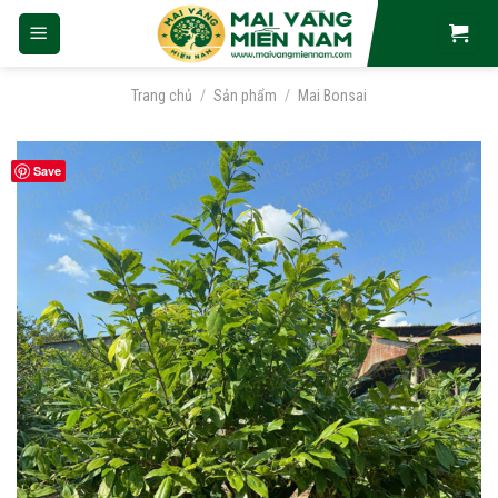
Skip
to
content
Trang chủ
/
Sản phẩm
/
Mai Bonsai
Save