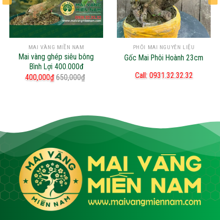
MAI VÀNG MIỀN NAM
PHÔI MAI NGUYÊN LIỆU
Mai vàng ghép siêu bông
Gốc Mai Phôi Hoành 23cm
Bình Lợi 400.000đ
Call: 0931.32.32.32
400,000
₫
650,000
₫