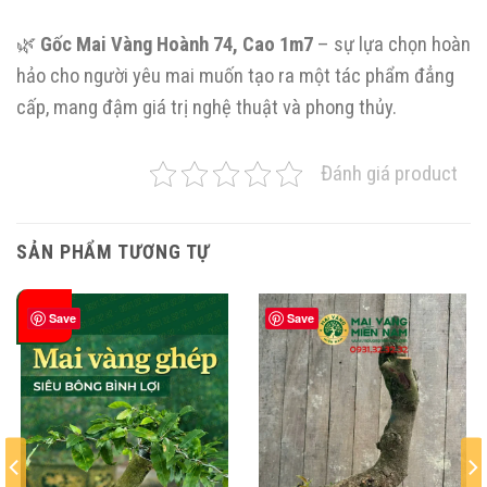
🌿
Gốc Mai Vàng Hoành 74, Cao 1m7
– sự lựa chọn hoàn
hảo cho người yêu mai muốn tạo ra một tác phẩm đẳng
cấp, mang đậm giá trị nghệ thuật và phong thủy.
Đánh giá product
SẢN PHẨM TƯƠNG TỰ
-38%
Save
Save