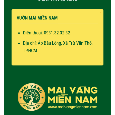
VƯỜN MAI MIỀN NAM
Điện thoại: 0931.32.32.32
Địa chỉ: Ấp Bàu Lòng, Xã Trừ Văn Thố,
TP.HCM