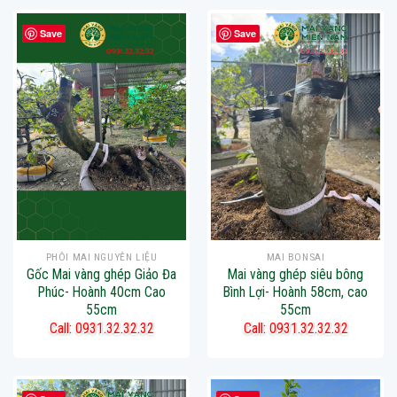
Save
Save
PHÔI MAI NGUYÊN LIỆU
MAI BONSAI
Gốc Mai vàng ghép Giảo Đa
Mai vàng ghép siêu bông
Phúc- Hoành 40cm Cao
Bình Lợi- Hoành 58cm, cao
55cm
55cm
Call: 0931.32.32.32
Call: 0931.32.32.32