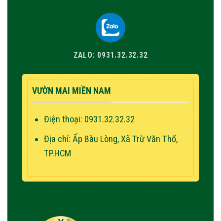
ZALO: 0931.32.32.32
VƯỜN MAI MIỀN NAM
Điện thoại: 0931.32.32.32
Địa chỉ: Ấp Bàu Lòng, Xã Trừ Văn Thố,
TP.HCM