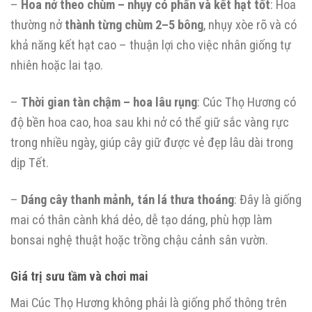
–
Hoa nở theo chùm – nhụy có phấn và kết hạt tốt
: Hoa
thường nở
thành từng chùm 2–5 bông
, nhụy xòe rõ và có
khả năng kết hạt cao – thuận lợi cho việc nhân giống tự
nhiên hoặc lai tạo.
–
Thời gian tàn chậm – hoa lâu rụng
: Cúc Thọ Hương có
độ bền hoa cao, hoa sau khi nở có thể giữ sắc vàng rực
trong nhiều ngày, giúp cây giữ được vẻ đẹp lâu dài trong
dịp Tết.
–
Dáng cây thanh mảnh, tán lá thưa thoáng
: Đây là giống
mai có thân cành khá dẻo, dễ tạo dáng, phù hợp làm
bonsai nghệ thuật hoặc trồng chậu cảnh sân vườn.
Giá trị sưu tầm và chơi mai
Mai Cúc Thọ Hương không phải là giống phổ thông trên