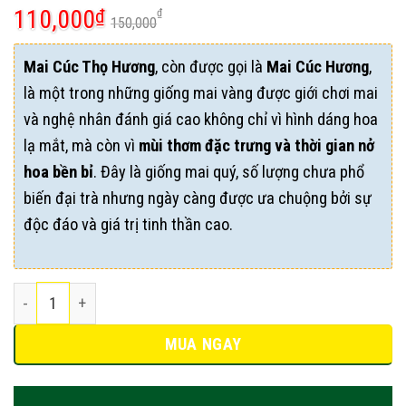
110,000
₫
₫
150,000
Mai Cúc Thọ Hương
, còn được gọi là
Mai Cúc Hương
,
là một trong những giống mai vàng được giới chơi mai
và nghệ nhân đánh giá cao không chỉ vì hình dáng hoa
lạ mắt, mà còn vì
mùi thơm đặc trưng và thời gian nở
hoa bền bỉ
. Đây là giống mai quý, số lượng chưa phổ
biến đại trà nhưng ngày càng được ưa chuộng bởi sự
độc đáo và giá trị tinh thần cao.
MAI CÚC THỌ HƯƠNG – MAI ĐỘC ĐÁO CÓ HƯƠNG THƠM SỐ L
MUA NGAY