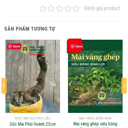
Đánh giá product
SẢN PHẨM TƯƠNG TỰ
-38%
Save
Save
PHÔI MAI NGUYÊN LIỆU
MAI VÀNG MIỀN NAM
Mai vàng ghép siêu bông
Gốc Mai Phôi Hoành 23cm