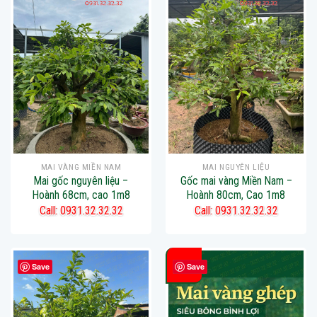
MAI VÀNG MIỀN NAM
MAI NGUYÊN LIỆU
Mai gốc nguyên liệu –
Gốc mai vàng Miền Nam –
Hoành 68cm, cao 1m8
Hoành 80cm, Cao 1m8
Call: 0931.32.32.32
Call: 0931.32.32.32
-38%
Save
Save