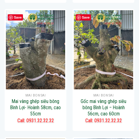
Save
Save
MAI BONSAI
MAI BONSAI
Mai vàng ghép siêu bông
Gốc mai vàng ghép siêu
Bình Lợi- Hoành 58cm, cao
bông Bình Lợi – Hoành
55cm
56cm, cao 60cm
Call: 0931.32.32.32
Call: 0931.32.32.32