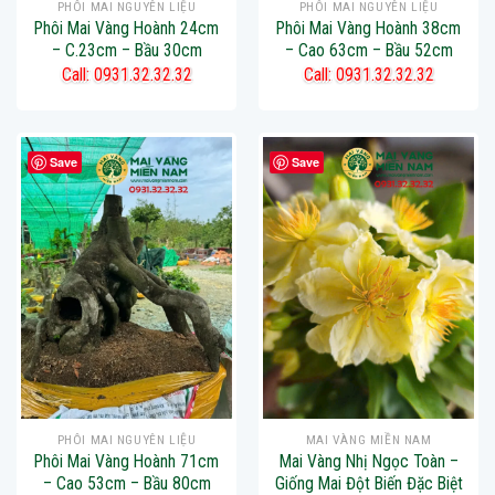
PHÔI MAI NGUYÊN LIỆU
PHÔI MAI NGUYÊN LIỆU
Phôi Mai Vàng Hoành 24cm
Phôi Mai Vàng Hoành 38cm
– C.23cm – Bầu 30cm
– Cao 63cm – Bầu 52cm
Call: 0931.32.32.32
Call: 0931.32.32.32
Save
Save
PHÔI MAI NGUYÊN LIỆU
MAI VÀNG MIỀN NAM
Phôi Mai Vàng Hoành 71cm
Mai Vàng Nhị Ngọc Toàn –
– Cao 53cm – Bầu 80cm
Giống Mai Đột Biến Đặc Biệt