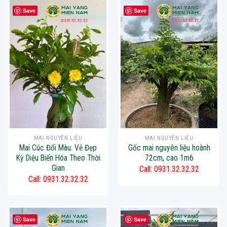
Save
Save
MAI NGUYÊN LIỆU
MAI NGUYÊN LIỆU
Mai Cúc Đổi Màu: Vẻ Đẹp
Gốc mai nguyên liệu hoành
Kỳ Diệu Biến Hóa Theo Thời
72cm, cao 1m6
Gian
Call: 0931.32.32.32
Call: 0931.32.32.32
Save
Save