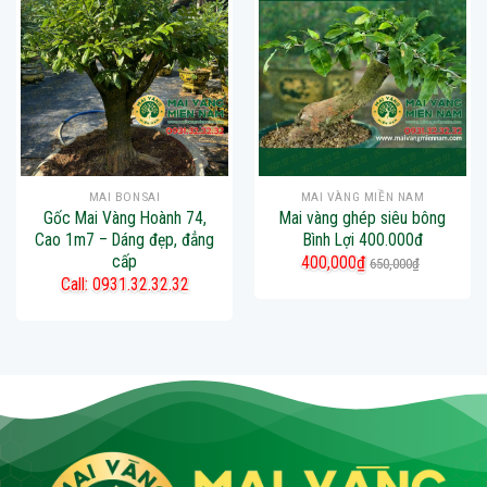
MAI BONSAI
MAI VÀNG MIỀN NAM
Gốc Mai Vàng Hoành 74,
Mai vàng ghép siêu bông
Cao 1m7 – Dáng đẹp, đẳng
Bình Lợi 400.000đ
cấp
400,000
₫
650,000
₫
Call: 0931.32.32.32