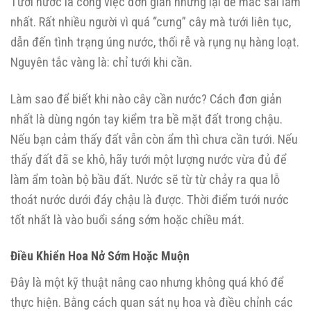
Tưới nước là công việc đơn giản nhưng lại dễ mắc sai lầm
nhất. Rất nhiều người vì quá “cưng” cây mà tưới liên tục,
dẫn đến tình trạng úng nước, thối rễ và rụng nụ hàng loạt.
Nguyên tắc vàng là: chỉ tưới khi cần.
Làm sao để biết khi nào cây cần nước? Cách đơn giản
nhất là dùng ngón tay kiểm tra bề mặt đất trong chậu.
Nếu bạn cảm thấy đất vẫn còn ẩm thì chưa cần tưới. Nếu
thấy đất đã se khô, hãy tưới một lượng nước vừa đủ để
làm ẩm toàn bộ bầu đất. Nước sẽ từ từ chảy ra qua lỗ
thoát nước dưới đáy chậu là được. Thời điểm tưới nước
tốt nhất là vào buổi sáng sớm hoặc chiều mát.
Điều Khiển Hoa Nở Sớm Hoặc Muộn
Đây là một kỹ thuật nâng cao nhưng không quá khó để
thực hiện. Bằng cách quan sát nụ hoa và điều chỉnh các