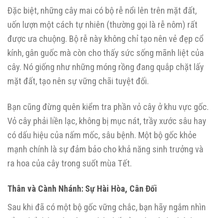
Đặc biệt, những cây mai có bộ rễ nổi lên trên mặt đất,
uốn lượn một cách tự nhiên (thường gọi là rễ nôm) rất
được ưa chuộng. Bộ rễ này không chỉ tạo nên vẻ đẹp cổ
kính, gân guốc mà còn cho thấy sức sống mãnh liệt của
cây. Nó giống như những móng rồng đang quắp chặt lấy
mặt đất, tạo nên sự vững chãi tuyệt đối.
Bạn cũng đừng quên kiểm tra phần vỏ cây ở khu vực gốc.
Vỏ cây phải liền lạc, không bị mục nát, trầy xước sâu hay
có dấu hiệu của nấm mốc, sâu bệnh. Một bộ gốc khỏe
mạnh chính là sự đảm bảo cho khả năng sinh trưởng và
ra hoa của cây trong suốt mùa Tết.
Thân và Cành Nhánh: Sự Hài Hòa, Cân Đối
Sau khi đã có một bộ gốc vững chắc, bạn hãy ngắm nhìn