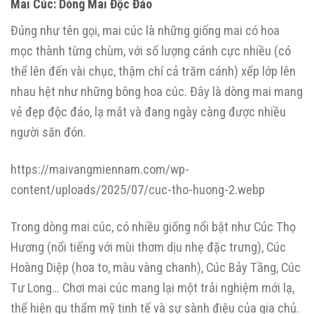
Mai Cúc: Dòng Mai Độc Đáo
Đúng như tên gọi, mai cúc là những giống mai có hoa
mọc thành từng chùm, với số lượng cánh cực nhiều (có
thể lên đến vài chục, thậm chí cả trăm cánh) xếp lớp lên
nhau hệt như những bông hoa cúc. Đây là dòng mai mang
vẻ đẹp độc đáo, lạ mắt và đang ngày càng được nhiều
người săn đón.
https://maivangmiennam.com/wp-
content/uploads/2025/07/cuc-tho-huong-2.webp
Trong dòng mai cúc, có nhiều giống nổi bật như Cúc Thọ
Hương (nổi tiếng với mùi thơm dịu nhẹ đặc trưng), Cúc
Hoàng Diệp (hoa to, màu vàng chanh), Cúc Bảy Tầng, Cúc
Tư Long… Chơi mai cúc mang lại một trải nghiệm mới lạ,
thể hiện gu thẩm mỹ tinh tế và sự sành điệu của gia chủ.