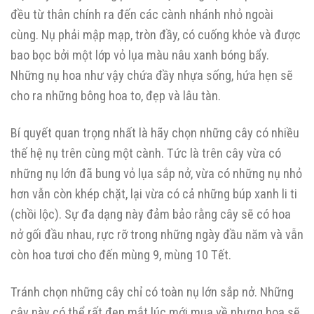
đều từ thân chính ra đến các cành nhánh nhỏ ngoài
cùng. Nụ phải mập mạp, tròn đầy, có cuống khỏe và được
bao bọc bởi một lớp vỏ lụa màu nâu xanh bóng bẩy.
Những nụ hoa như vậy chứa đầy nhựa sống, hứa hẹn sẽ
cho ra những bông hoa to, đẹp và lâu tàn.
Bí quyết quan trọng nhất là hãy chọn những cây có nhiều
thế hệ nụ trên cùng một cành. Tức là trên cây vừa có
những nụ lớn đã bung vỏ lụa sắp nở, vừa có những nụ nhỏ
hơn vẫn còn khép chặt, lại vừa có cả những búp xanh li ti
(chồi lộc). Sự đa dạng này đảm bảo rằng cây sẽ có hoa
nở gối đầu nhau, rực rỡ trong những ngày đầu năm và vẫn
còn hoa tươi cho đến mùng 9, mùng 10 Tết.
Tránh chọn những cây chỉ có toàn nụ lớn sắp nở. Những
cây này có thể rất đẹp mắt lúc mới mua về nhưng hoa sẽ