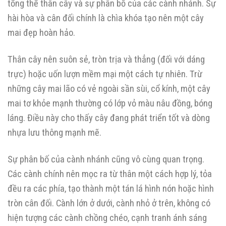
tổng thể thân cây và sự phân bố của các cành nhánh. Sự
hài hòa và cân đối chính là chìa khóa tạo nên một cây
mai đẹp hoàn hảo.
Thân cây nên suôn sẻ, tròn trịa và thẳng (đối với dáng
trực) hoặc uốn lượn mềm mại một cách tự nhiên. Trừ
những cây mai lão có vẻ ngoài sần sùi, cổ kính, một cây
mai tơ khỏe mạnh thường có lớp vỏ màu nâu đồng, bóng
láng. Điều này cho thấy cây đang phát triển tốt và dòng
nhựa lưu thông mạnh mẽ.
Sự phân bố của cành nhánh cũng vô cùng quan trọng.
Các cành chính nên mọc ra từ thân một cách hợp lý, tỏa
đều ra các phía, tạo thành một tán lá hình nón hoặc hình
tròn cân đối. Cành lớn ở dưới, cành nhỏ ở trên, không có
hiện tượng các cành chồng chéo, cạnh tranh ánh sáng