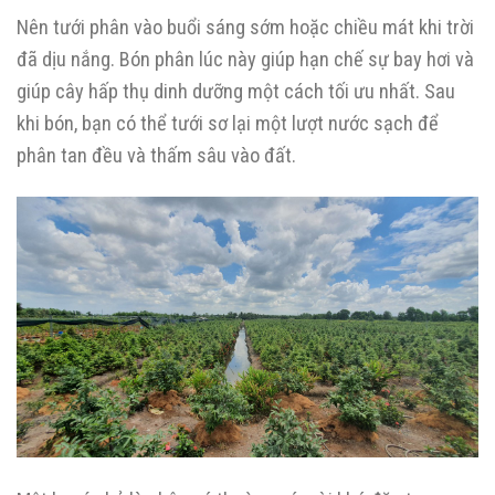
Nên tưới phân vào buổi sáng sớm hoặc chiều mát khi trời
đã dịu nắng. Bón phân lúc này giúp hạn chế sự bay hơi và
giúp cây hấp thụ dinh dưỡng một cách tối ưu nhất. Sau
khi bón, bạn có thể tưới sơ lại một lượt nước sạch để
phân tan đều và thấm sâu vào đất.