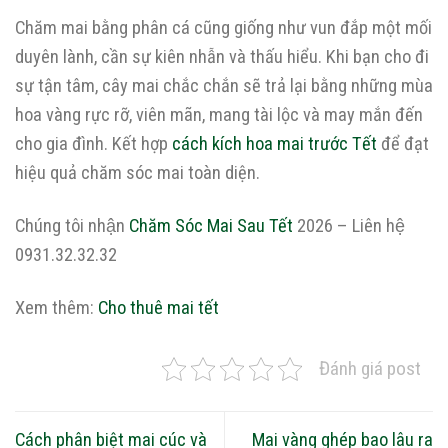
Chăm mai bằng phân cá cũng giống như vun đắp một mối
duyên lành, cần sự kiên nhẫn và thấu hiểu. Khi bạn cho đi
sự tận tâm, cây mai chắc chắn sẽ trả lại bằng những mùa
hoa vàng rực rỡ, viên mãn, mang tài lộc và may mắn đến
cho gia đình. Kết hợp
cách kích hoa mai trước Tết
để đạt
hiệu quả chăm sóc mai toàn diện.
Chúng tôi nhận
Chăm Sóc Mai Sau Tết
2026 – Liên hệ
0931.32.32.32
Xem thêm:
Cho thuê mai tết
Đánh giá post
Cách phân biệt mai cúc và
Mai vàng ghép bao lâu ra