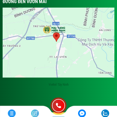
ĐƯỜNG ĐẾN VƯỜN MAI
Viettel Tây Ninh