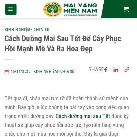
Skip
to
content
KINH NGHIỆM- CHIA SẺ
Cách Dưỡng Mai Sau Tết Để Cây Phục
Hồi Mạnh Mẽ Và Ra Hoa Đẹp
SHARE
15/11/2025
|
KINH NGHIỆM- CHIA SẺ
Tết qua đi, chậu mai rực rỡ đã hoàn thành sứ mệnh của
mình. Bây giờ là lúc chúng ta bắt tay vào công việc quan
trọng nhất: dưỡng cây.
Cách dưỡng mai sau Tết
đúng kỹ
thuật sẽ giúp cây phục hồi sức lực, tạo nền tảng vững
chắc cho một mùa hoa mới bội thu. Đây là giai đoạn