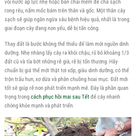
vòi nước áp lực nhẹ hoặc bàn chải mềm để chà sạch
rong rêu, nấm mốc bám trên thân và gốc. Một thân cây
sạch sẽ giúp ngăn ngừa sâu bệnh hiệu quả, nhất là trong
giai đoạn cây đang non yếu, dễ bị tấn công.
Thay đất là bước không thể thiếu để làm mới nguồn dinh
dưỡng. Nhẹ nhàng lấy cây ra khỏi chậu, rũ bỏ khoảng 1/3
đất cũ và tỉa bớt những rễ già, rễ bị tổn thương. Hãy
chuẩn bị giá thể mới thật tơi xốp, giàu dinh dưỡng, có thể
trộn trấu hun, xơ dừa và phân chuồng hoai mục. Đất mới
tốt sẽ giúp rễ non phát triển mạnh mẽ. Đây là phần quan
trọng trong
cách phục hồi mai sau Tết
để cây nhanh
chóng khỏe mạnh và phát triển.