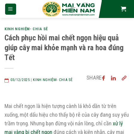
Skip
to
content
KINH NGHIỆM- CHIA SẺ
Cách phục hồi mai chết ngọn hiệu quả
giúp cây mai khỏe mạnh và ra hoa đúng
Tết
SHARE
03/12/2025
|
KINH NGHIỆM- CHIA SẺ
Mai chết ngọn là hiện tượng cành lá khô dần từ trên
xuống, một dấu hiệu cho thấy bộ rễ của cây đang suy yếu
trầm trọng. Nhưng bạn đừng vội nản lòng, chỉ cần
xử lý
mai vàng bị chết ngọn
đúng cách và kiên nhẫn, cây mai