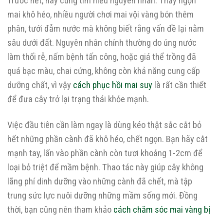
Trước hết, hãy cùng tìm hiểu nguyên nhân. Thấy ngọn
mai khô héo, nhiều người chơi mai vội vàng bón thêm
phân, tưới đẫm nước mà không biết rằng vấn đề lại nằm
sâu dưới đất. Nguyên nhân chính thường do úng nước
làm thối rễ, nấm bệnh tấn công, hoặc giá thể trồng đã
quá bạc màu, chai cứng, không còn khả năng cung cấp
dưỡng chất, vì vậy
cách phục hồi mai suy
là rất cần thiết
để đưa cây trở lại trạng thái khỏe mạnh.
Việc đầu tiên cần làm ngay là dùng kéo thật sắc cắt bỏ
hết những phần cành đã khô héo, chết ngọn. Bạn hãy cắt
mạnh tay, lấn vào phần cành còn tươi khoảng 1-2cm để
loại bỏ triệt để mầm bệnh. Thao tác này giúp cây không
lãng phí dinh dưỡng vào những cành đã chết, mà tập
trung sức lực nuôi dưỡng những mầm sống mới. Đồng
thời, bạn cũng nên tham khảo
cách chăm sóc mai vàng bị