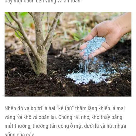
cây một cách bền vững và an toàn.
Nhện đỏ và bọ trĩ là hai “kẻ thù” thầm lặng khiến lá mai
vàng rồi khô và xoăn lại. Chúng rất nhỏ, khó thấy bằng
mắt thường, thường tấn công ở mặt dưới lá và hút nhựa
sống của cây.