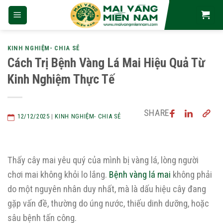
Skip
to
content
KINH NGHIỆM- CHIA SẺ
Cách Trị Bệnh Vàng Lá Mai Hiệu Quả Từ
Kinh Nghiệm Thực Tế
SHARE
12/12/2025
|
KINH NGHIỆM- CHIA SẺ
Thấy cây mai yêu quý của mình bị vàng lá, lòng người
chơi mai không khỏi lo lắng.
Bệnh vàng lá mai
không phải
do một nguyên nhân duy nhất, mà là dấu hiệu cây đang
gặp vấn đề, thường do úng nước, thiếu dinh dưỡng, hoặc
sâu bệnh tấn công.