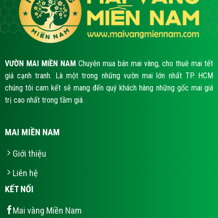
VƯỜN MAI MIỀN NAM
Chuyên mua bán mai vàng, cho thuê mai tết
giá cạnh tranh. Là một trong những vườn mai lớn nhất TP. HCM
chúng tôi cam kết sẽ mang đến quý khách hàng những gốc mai giá
trị cao nhất trong tầm giá.
MAI MIỀN NAM
Giới thiệu
Liên hệ
KẾT NỐI
Mai vàng Miền Nam