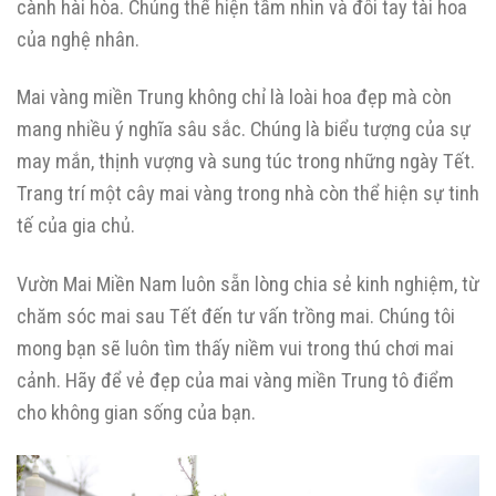
cành hài hòa. Chúng thể hiện tầm nhìn và đôi tay tài hoa
của nghệ nhân.
Mai vàng miền Trung không chỉ là loài hoa đẹp mà còn
mang nhiều ý nghĩa sâu sắc. Chúng là biểu tượng của sự
may mắn, thịnh vượng và sung túc trong những ngày Tết.
Trang trí một cây mai vàng trong nhà còn thể hiện sự tinh
tế của gia chủ.
Vườn Mai Miền Nam luôn sẵn lòng chia sẻ kinh nghiệm, từ
chăm sóc mai sau Tết đến tư vấn trồng mai. Chúng tôi
mong bạn sẽ luôn tìm thấy niềm vui trong thú chơi mai
cảnh. Hãy để vẻ đẹp của mai vàng miền Trung tô điểm
cho không gian sống của bạn.