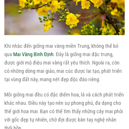
Khi nhắc đến giống mai vàng miền Trung, không thể bỏ
qua
Mai Vàng Bình Định
. Đây là giống mai đặc trưng,
được giới mộ điệu mai vàng rất yêu thích. Ngoài ra, còn
có những dòng mai giảo, mai cúc được lai tạo, phát triển
tại vùng đất này, mang nét đẹp độc đáo riêng.
Mỗi giống mai đều có đặc điểm hoa, lá và cách phát triển
khác nhau. Điều này tạo nên sự phong phú, đa dạng cho
thế giới hoa mai. Bạn có thể tìm thấy những cây mai phôi
với gốc đẹp tự nhiên, chờ đợi được bàn tay nghệ nhân
thổi hồn.