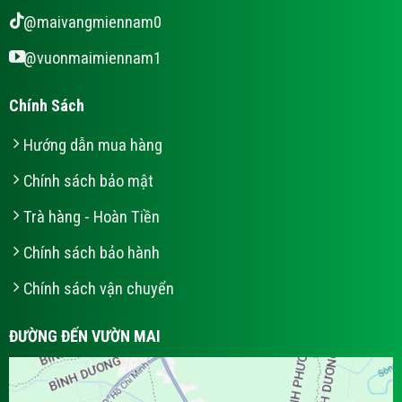
@maivangmiennam0
@vuonmaimiennam1
Chính Sách
Hướng dẫn mua hàng
Chính sách bảo mật
Trà hàng - Hoàn Tiền
Chính sách bảo hành
Chính sách vận chuyển
ĐƯỜNG ĐẾN VƯỜN MAI