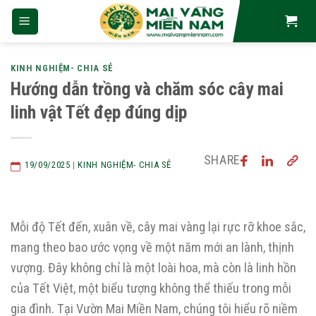
Skip
to
content
KINH NGHIỆM- CHIA SẺ
Hướng dẫn trồng và chăm sóc cây mai
linh vật Tết đẹp đúng dịp
SHARE
19/09/2025
|
KINH NGHIỆM- CHIA SẺ
Mỗi độ Tết đến, xuân về, cây mai vàng lại rực rỡ khoe sắc,
mang theo bao ước vọng về một năm mới an lành, thịnh
vượng. Đây không chỉ là một loài hoa, mà còn là linh hồn
của Tết Việt, một biểu tượng không thể thiếu trong mỗi
gia đình. Tại Vườn Mai Miền Nam, chúng tôi hiểu rõ niềm