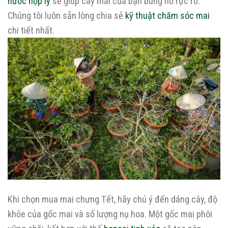
nước hợp lý
sẽ giúp cây mai của bạn bung nở rực rỡ.
Chúng tôi luôn sẵn lòng chia sẻ
kỹ thuật chăm sóc mai
chi tiết nhất.
Khi chọn mua mai chưng Tết, hãy chú ý đến dáng cây, độ
khỏe của gốc mai và số lượng nụ hoa. Một gốc mai phôi