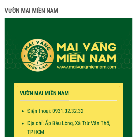
VƯỜN MAI MIỀN NAM
VƯỜN MAI MIỀN NAM
Điện thoại: 0931.32.32.32
Địa chỉ: Ấp Bàu Lòng, Xã Trừ Văn Thố,
TP.HCM