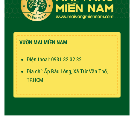
VƯỜN MAI MIỀN NAM
Điện thoại: 0931.32.32.32
Địa chỉ: Ấp Bàu Lòng, Xã Trừ Văn Thố,
TP.HCM