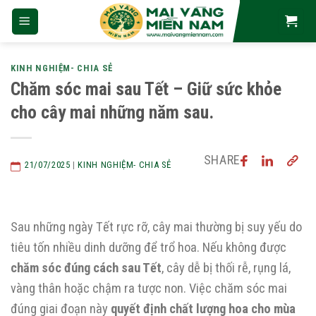
Skip
to
content
KINH NGHIỆM- CHIA SẺ
Chăm sóc mai sau Tết – Giữ sức khỏe
cho cây mai những năm sau.
SHARE
21/07/2025
|
KINH NGHIỆM- CHIA SẺ
Sau những ngày Tết rực rỡ, cây mai thường bị suy yếu do
tiêu tốn nhiều dinh dưỡng để trổ hoa. Nếu không được
chăm sóc đúng cách sau Tết
, cây dễ bị thối rễ, rụng lá,
vàng thân hoặc chậm ra tược non. Việc chăm sóc mai
đúng giai đoạn này
quyết định chất lượng hoa cho mùa