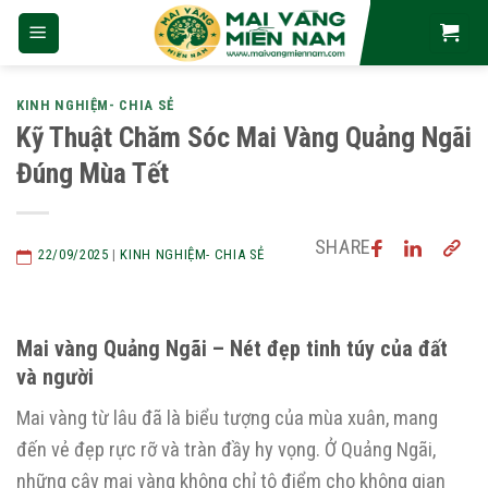
Skip
to
content
KINH NGHIỆM- CHIA SẺ
Kỹ Thuật Chăm Sóc Mai Vàng Quảng Ngãi
Đúng Mùa Tết
SHARE
22/09/2025
|
KINH NGHIỆM- CHIA SẺ
Mai vàng Quảng Ngãi – Nét đẹp tinh túy của đất
và người
Mai vàng từ lâu đã là biểu tượng của mùa xuân, mang
đến vẻ đẹp rực rỡ và tràn đầy hy vọng. Ở Quảng Ngãi,
những cây mai vàng không chỉ tô điểm cho không gian