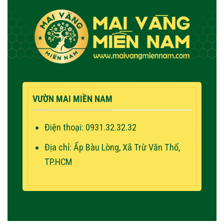
VƯỜN MAI MIỀN NAM
Điện thoại: 0931.32.32.32
Địa chỉ: Ấp Bàu Lòng, Xã Trừ Văn Thố,
TP.HCM