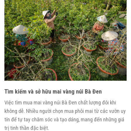
Tìm kiếm và sở hữu mai vàng núi Bà Đen
Việc tìm mua mai vàng núi Bà Đen chất lượng đôi khi
không dễ. Nhiều người chọn mua phôi mai từ các vườn uy
tín để tự tay chăm sóc và tạo dáng, mang đến những giá
trị tinh thần đặc biệt.