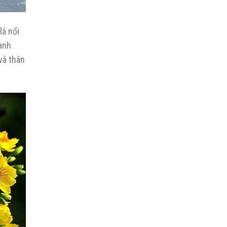
lá nổi
ành
và thân