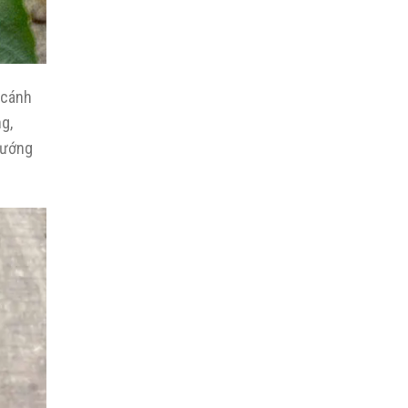
 cánh
g,
hướng