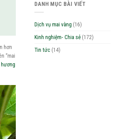
DANH MỤC BÀI VIẾT
Dịch vụ mai vàng
(16)
Kinh nghiệm- Chia sẻ
(172)
ến hơn
Tin tức
(14)
ên “mai
ọ hương