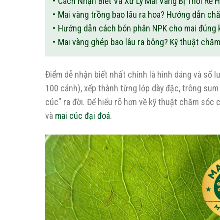
Cách Nhận Biết Và Xử Lý Mai Vàng Bị Thối Rễ 
Mai vàng trồng bao lâu ra hoa? Hướng dẫn chă
Hướng dẫn cách bón phân NPK cho mai đúng kỹ
Mai vàng ghép bao lâu ra bông? Kỹ thuật chă
Điểm dễ nhận biết nhất chính là hình dáng và số 
100 cánh), xếp thành từng lớp dày đặc, trông sum
cúc” ra đời. Để hiểu rõ hơn về kỹ thuật chăm sóc 
và
mai cúc đại đoá
.