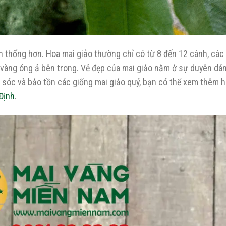
ền thống hơn. Hoa mai giảo thường chỉ có từ 8 đến 12 cánh, các
y vàng óng ả bên trong. Vẻ đẹp của mai giảo nằm ở sự duyên dán
sóc và bảo tồn các giống mai giảo quý, bạn có thể xem thêm 
Định
.