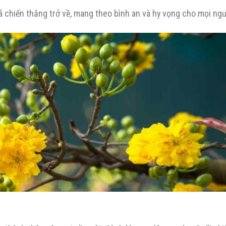
đã chiến thắng trở về, mang theo bình an và hy vọng cho mọi ngư