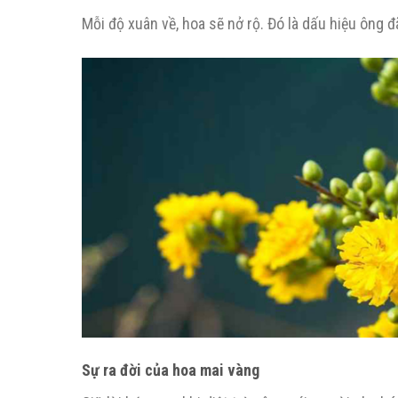
Mỗi độ xuân về, hoa sẽ nở rộ. Đó là dấu hiệu ông 
Sự ra đời của hoa mai vàng