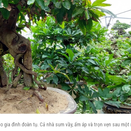
ho gia đình đoàn tụ. Cả nhà sum vầy, ấm áp và trọn vẹn sau một