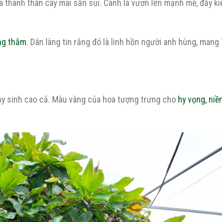
hóa thành thân cây mai sần sùi. Cành lá vươn lên mạnh mẽ, đầy ki
ng thắm
. Dân làng tin rằng đó là linh hồn người anh hùng, mang 
 hy sinh cao cả. Màu vàng của hoa tượng trưng cho
hy vọng, niề