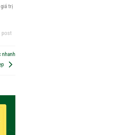
giá trị
́ post
c nhanh
đẹp