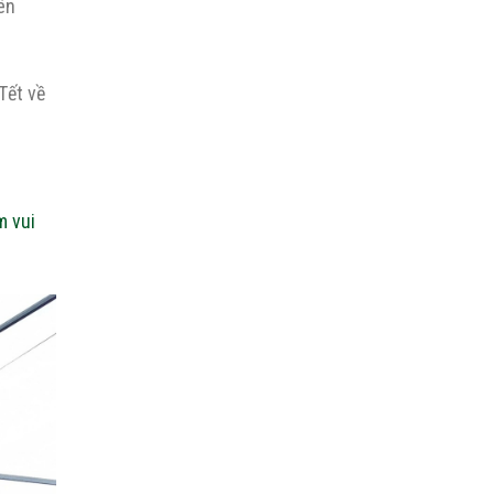
ên
Tết về
m vui