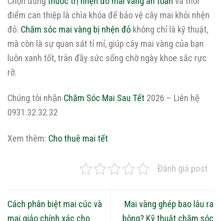
Chọn đúng
thuốc trị nhện đỏ mai vàng an toàn
và thời
điểm can thiệp là chìa khóa để bảo vệ cây mai khỏi nhện
đỏ.
Chăm sóc mai vàng bị nhện đỏ
không chỉ là kỹ thuật,
mà còn là sự quan sát tỉ mỉ, giúp cây mai vàng của bạn
luôn xanh tốt, tràn đầy sức sống chờ ngày khoe sắc rực
rỡ.
Chúng tôi nhận
Chăm Sóc Mai Sau Tết
2026 – Liên hệ
0931.32.32.32
Xem thêm:
Cho thuê mai tết
Đánh giá post
Cách phân biệt mai cúc và
Mai vàng ghép bao lâu ra
mai giảo chính xác cho
bông? Kỹ thuật chăm sóc