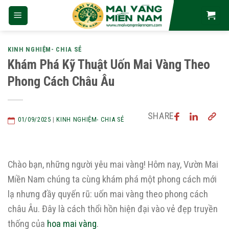
Skip
to
content
KINH NGHIỆM- CHIA SẺ
Khám Phá Kỹ Thuật Uốn Mai Vàng Theo
Phong Cách Châu Âu
SHARE
01/09/2025
|
KINH NGHIỆM- CHIA SẺ
Chào bạn, những người yêu mai vàng! Hôm nay, Vườn Mai
Miền Nam chúng ta cùng khám phá một phong cách mới
lạ nhưng đầy quyến rũ: uốn mai vàng theo phong cách
châu Âu. Đây là cách thổi hồn hiện đại vào vẻ đẹp truyền
thống của
hoa mai vàng
.