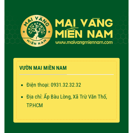
VƯỜN MAI MIỀN NAM
Điện thoại: 0931.32.32.32
Địa chỉ: Ấp Bàu Lòng, Xã Trừ Văn Thố,
TP.HCM